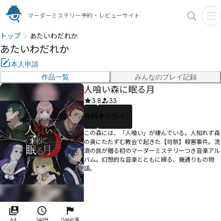
マーダーミステリー予約・レビューサイト
トップ
あたいわだれか
あたいわだれか
本人申請
作品一覧
みんなのプレイ記録
人喰い森に眠る月
3.8
33
有料
オンライン
――この森には、「人喰い」が棲んでいる。人知れず森
の奥にたたずむ教会で起きた【司祭】殺害事件。流
浪の民が贈る初のマーダーミステリーつき音楽アル
バム。幻想的な音楽とともに綴る、幾通りもの物
語。
6人
240分
GM必須