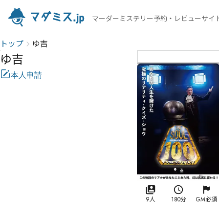
マーダーミステリー予約・レビューサイ
トップ
ゆ吉
ゆ吉
本人申請
9人
180分
GM必須