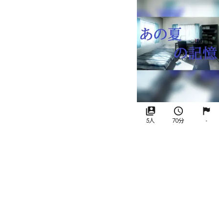
5人
70分
-