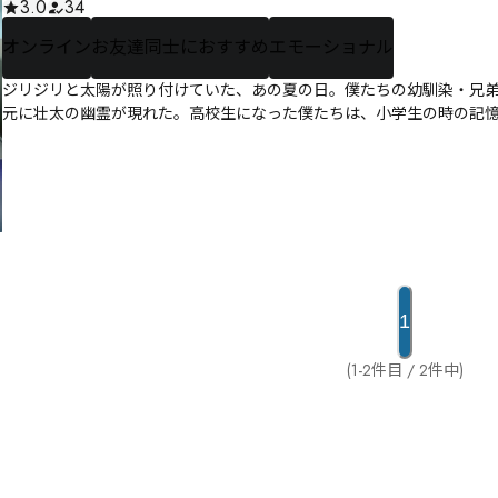
3.0
34
オンライン
お友達同士におすすめ
エモーショナル
ジリジリと太陽が照り付けていた、あの夏の日。僕たちの幼馴染・兄弟
元に壮太の幽霊が現れた。高校生になった僕たちは、小学生の時の記
1
(1-2件目 / 2件中)