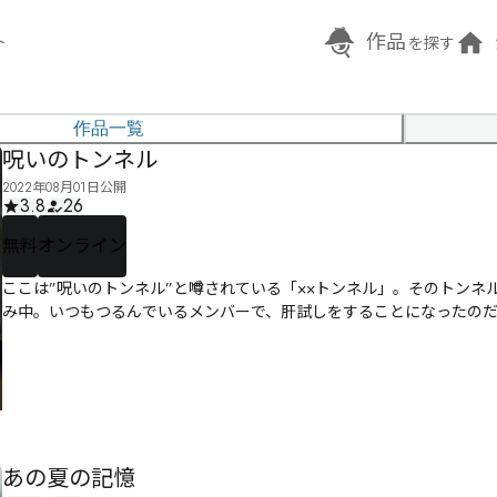
作品
ト
を探す
作品一覧
呪いのトンネル
2022年08月01日公開
3.8
26
無料
オンライン
ここは”呪いのトンネル”と噂されている「××トンネル」。そのトン
み中。いつもつるんでいるメンバーで、肝試しをすることになったの
あの夏の記憶