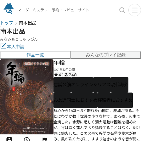
マーダーミステリー予約・レビューサイト
トップ
南本出品
南本出品
みなみもとしゅっぴん
本人申請
作品一覧
みんなのプレイ記録
年輪
2021年12月公開
4.1
246
店舗公演
オンライン
シリアス
現代海外
お友達同士におすすめ
経験者におすすめ
都心から160kmほど離れた山間に、廃墟がある。も
とはわずか数十世帯の小さな村で、ある夜、火事で
全焼した。水源に乏しく消火活動は困難を極めた
が、谷は深く窪んでおり延焼することはなく、明け
方に鎮火した。この火事で谷間の石垣や樹木が痛
み、風が吹くたびに、すすり泣きのような音が聞こ