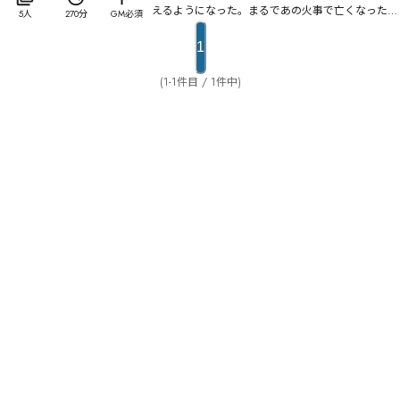
えるようになった。まるであの火事で亡くなった
5人
270分
GM必須
人々の亡霊が、泣きながら何かを訴えているかのよ
うな……。険しい山に囲まれた村は孤立していたた
1
め、政府は長年にわたって修繕を行ってこなかっ
た。そんな『忘れ去られた廃墟』に、今日、幾人か
(1-1件目 / 1件中)
がやってきた……。