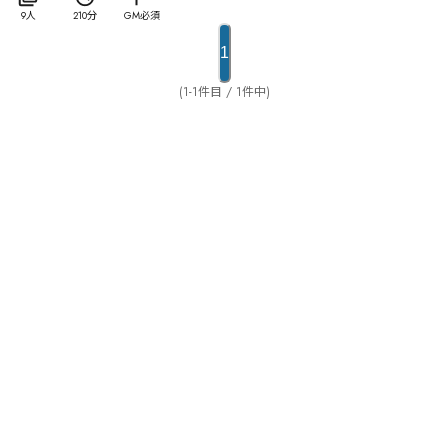
ち、暴走を始め、人間とルートの対立が始まろうと
9人
210分
GM必須
していた。表立って暴走するルートとは対照的に、
街外れにある工場跡地でひっそりと身を潜めるグ
1
ループも居た。彼らは人間と共存するための道を模
索している筈だったが、一つの事件が起こる事で疑
(1-1件目 / 1件中)
心暗鬼に陥る。果たして、此処には信頼出来る者は
居るのだろうかーーー？