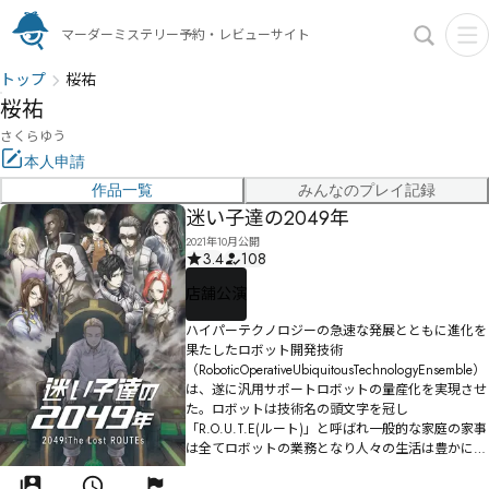
マーダーミステリー予約・レビューサイト
トップ
桜祐
桜祐
さくらゆう
本人申請
作品一覧
みんなのプレイ記録
迷い子達の2049年
2021年10月公開
3.4
108
店舗公演
ハイパーテクノロジーの急速な発展とともに進化を
果たしたロボット開発技術
（RoboticOperativeUbiquitousTechnologyEnsemble）
は、遂に汎用サポートロボットの量産化を実現させ
た。ロボットは技術名の頭文字を冠し
「R.O.U.T.E(ルート)」と呼ばれ一般的な家庭の家事
は全てロボットの業務となり人々の生活は豊かにな
る…はずだった。しかしその目論見は、一体のルー
トの暴走により崩れ去った。ルート達は意思を持