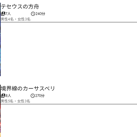
テセウスの方舟
7人
240分
男性4名・女性3名
境界線のカーサスベリ
8人
270分
男性5名・女性3名