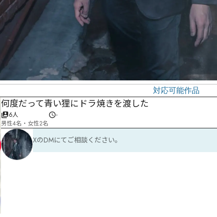
対応可能作品
何度だって青い狸にドラ焼きを渡した
6人
-
男性4名・女性2名
XのDMにてご相談ください。