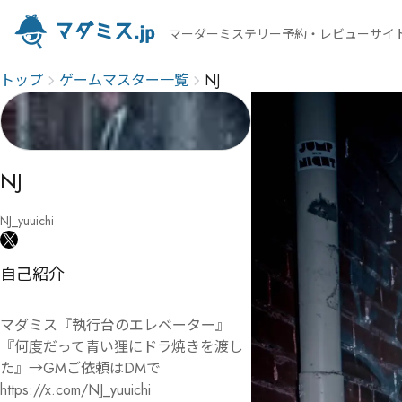
マーダーミステリー予約・レビューサイ
トップ
ゲームマスター一覧
NJ
NJ
NJ_yuuichi
自己紹介
マダミス『執行台のエレベーター』
『何度だって青い狸にドラ焼きを渡し
た』→GMご依頼はDMで

https://x.com/NJ_yuuichi