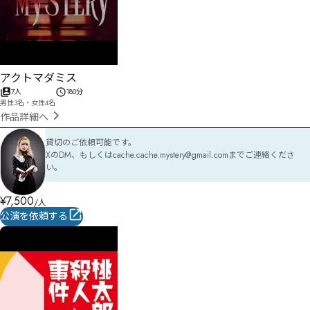
アクトマダミス
7人
180分
男性3名・女性4名
作品詳細へ
貸切のご依頼可能です。

XのDM、もしくはcache.cache.mystery@gmail.comまでご連絡くださ
い。
¥
7,500
/人
公演を依頼する