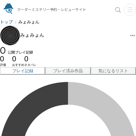
マーダーミステリー予約・レビューサイト
トップ
みょみょん
みょみょん
0
公開プレイ記録
0
0
0
評価
おすすめ
ネタバレ
プレイ記録
プレイ済み作品
気になるリスト