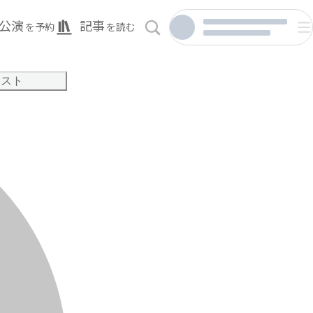
公演
記事
を予約
を読む
リスト