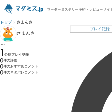
マーダーミステリー予約・レビューサイ
トップ
さまんさ
プレイ記録
さまんさ
1
公開プレイ記録
0
件の
評価
0
件の
おすすめコメント
0
件の
ネタバレコメント