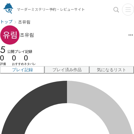
マーダーミステリー予約・レビューサイト
トップ
조유림
조유림
5
公開プレイ記録
0
0
0
評価
おすすめ
ネタバレ
プレイ記録
プレイ済み作品
気になるリスト