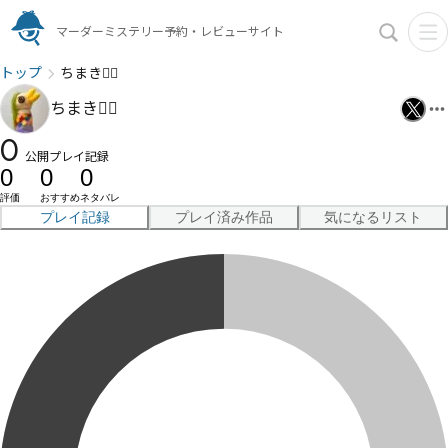
マーダーミステリー予約・レビューサイト
トップ
ちまき🙅‍♀️
ちまき🙅‍♀️
0
公開プレイ記録
0
0
0
評価
おすすめ
ネタバレ
プレイ記録
プレイ済み作品
気になるリスト