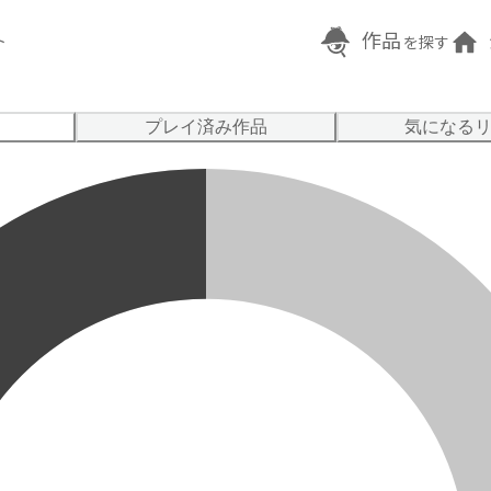
作品
ト
を探す
プレイ済み作品
気になる