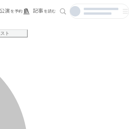
公演
記事
を予約
を読む
リスト