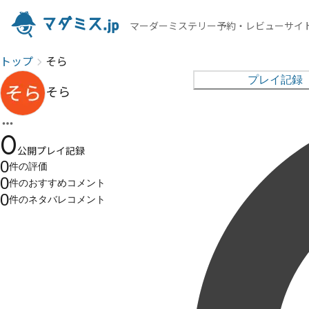
マーダーミステリー予約・レビューサイ
トップ
そら
プレイ記録
そら
0
公開プレイ記録
0
件の
評価
0
件の
おすすめコメント
0
件の
ネタバレコメント