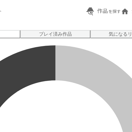
作品
ト
を探す
プレイ済み作品
気になる