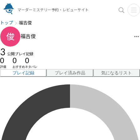
マーダーミステリー予約・レビューサイト
トップ
福吉俊
福吉俊
3
公開プレイ記録
0
0
0
評価
おすすめ
ネタバレ
プレイ記録
プレイ済み作品
気になるリスト