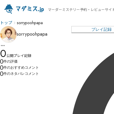
マーダーミステリー予約・レビューサイ
トップ
sorrypoohpapa
プレイ記録
sorrypoohpapa
0
公開プレイ記録
0
件の
評価
0
件の
おすすめコメント
0
件の
ネタバレコメント