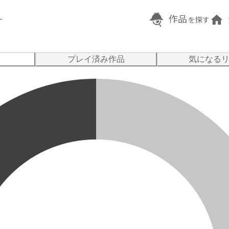
作品
ト
を探す
プレイ済み作品
気になる