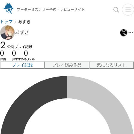
マーダーミステリー予約・レビューサイト
トップ
あずき
あずき
2
公開プレイ記録
0
0
0
評価
おすすめ
ネタバレ
プレイ記録
プレイ済み作品
気になるリスト