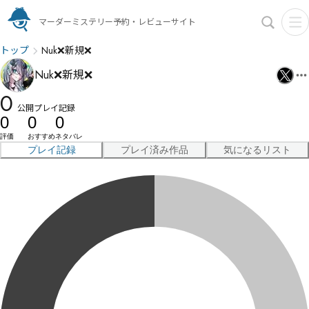
マーダーミステリー予約・レビューサイト
トップ
Nuk❌新規❌
Nuk❌新規❌
0
公開プレイ記録
0
0
0
評価
おすすめ
ネタバレ
プレイ記録
プレイ済み作品
気になるリスト