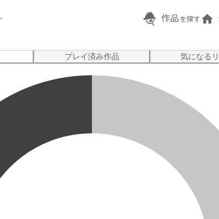
作品
ト
を探す
プレイ済み作品
気になる