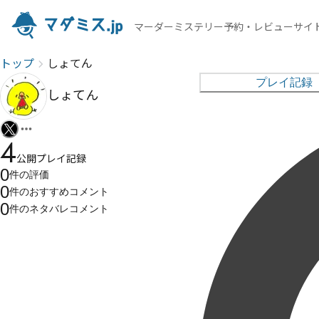
マーダーミステリー予約・レビューサイ
トップ
しょてん
プレイ記録
しょてん
4
公開プレイ記録
0
件の
評価
0
件の
おすすめコメント
0
件の
ネタバレコメント