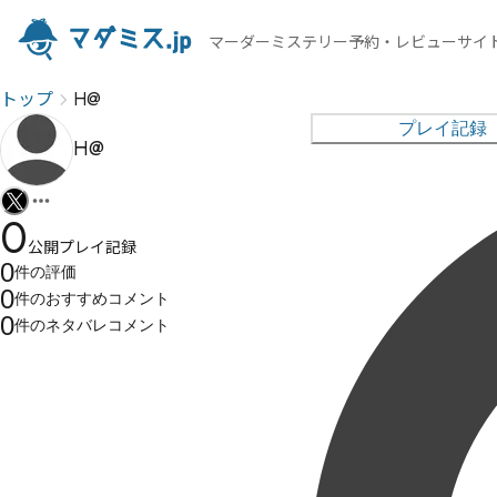
マーダーミステリー予約・レビューサイ
トップ
H@
プレイ記録
H@
0
公開プレイ記録
0
件の
評価
0
件の
おすすめコメント
0
件の
ネタバレコメント