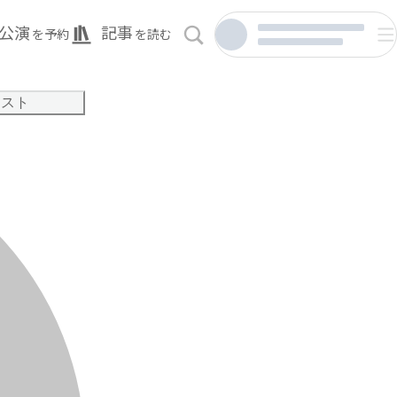
公演
記事
を予約
を読む
リスト