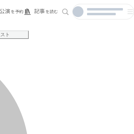
公演
記事
を予約
を読む
リスト