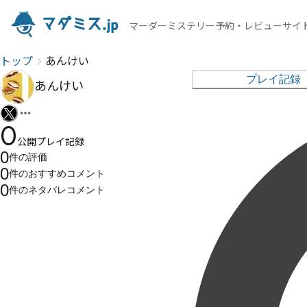
マーダーミステリー予約・レビューサイ
トップ
あんけい
プレイ記録
あんけい
0
公開プレイ記録
0
件の
評価
0
件の
おすすめコメント
0
件の
ネタバレコメント