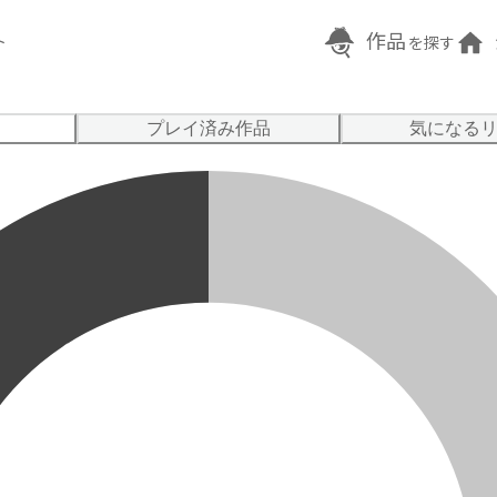
作品
ト
を探す
プレイ済み作品
気になる