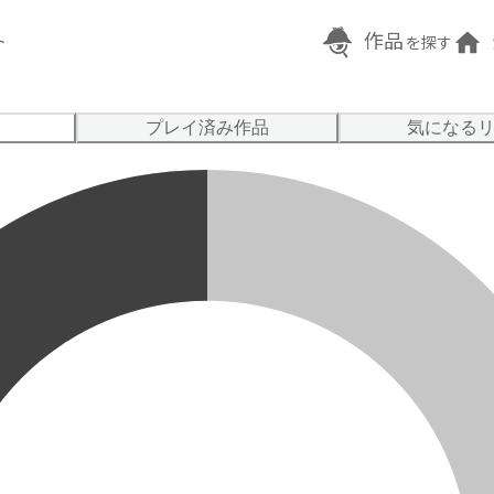
作品
ト
を探す
プレイ済み作品
気になる