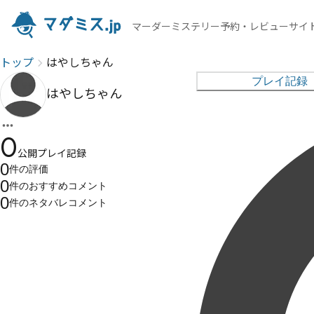
マーダーミステリー予約・レビューサイ
トップ
はやしちゃん
プレイ記録
はやしちゃん
0
公開プレイ記録
0
件の
評価
0
件の
おすすめコメント
0
件の
ネタバレコメント