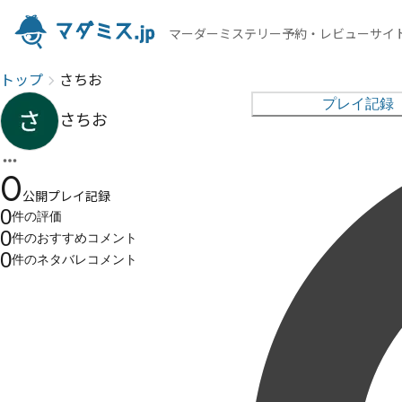
マーダーミステリー予約・レビューサイ
トップ
さちお
プレイ記録
さちお
0
公開プレイ記録
0
件の
評価
0
件の
おすすめコメント
0
件の
ネタバレコメント