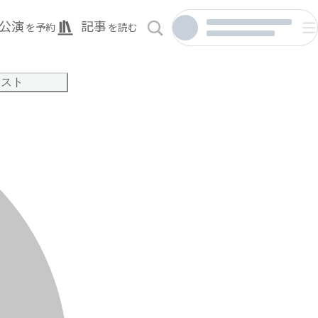
公演
記事
を予約
を読む
リスト