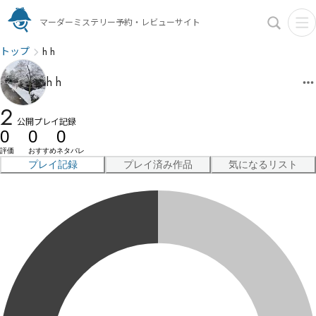
マーダーミステリー予約・レビューサイト
トップ
h h
h h
2
公開プレイ記録
0
0
0
評価
おすすめ
ネタバレ
プレイ記録
プレイ済み作品
気になるリスト