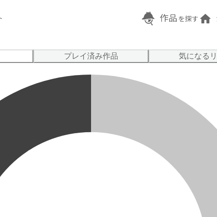
作品
ト
を探す
プレイ済み作品
気になる