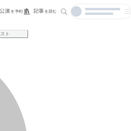
公演
記事
を予約
を読む
リスト