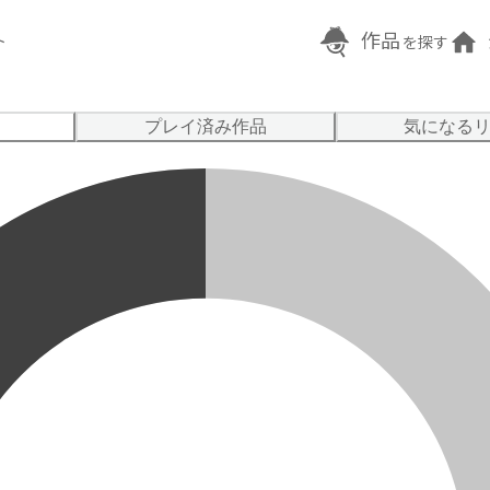
作品
ト
を探す
プレイ済み作品
気になる