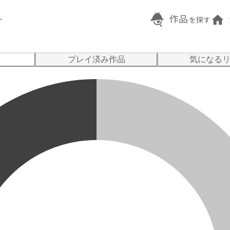
作品
ト
を探す
プレイ済み作品
気になる