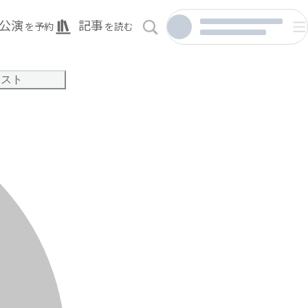
公演
記事
を予約
を読む
リスト