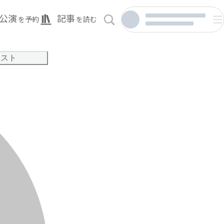
公演
記事
を予約
を読む
リスト