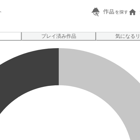
作品
ト
を探す
プレイ済み作品
気になる