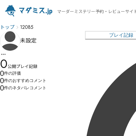
マーダーミステリー予約・レビューサイ
トップ
12085
プレイ記録
未設定
0
公開プレイ記録
0
件の
評価
0
件の
おすすめコメント
0
件の
ネタバレコメント