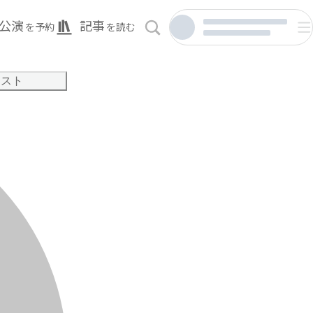
公演
記事
を予約
を読む
リスト