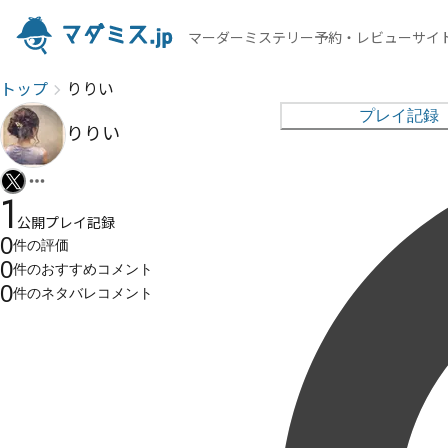
マーダーミステリー予約・レビューサイ
トップ
りりい
プレイ記録
りりい
1
公開プレイ記録
0
件の
評価
0
件の
おすすめコメント
0
件の
ネタバレコメント