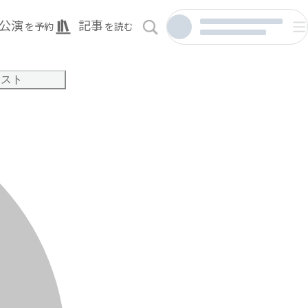
公演
記事
を予約
を読む
リスト