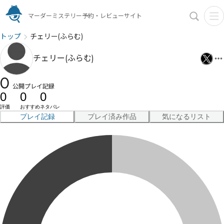
マーダーミステリー予約・レビューサイト
トップ
チェリー(ふらむ)
チェリー(ふらむ)
0
公開プレイ記録
0
0
0
評価
おすすめ
ネタバレ
プレイ記録
プレイ済み作品
気になるリスト