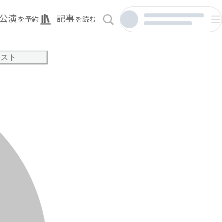
公演
記事
を予約
を読む
リスト