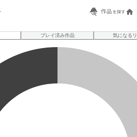
作品
ト
を探す
プレイ済み作品
気になる