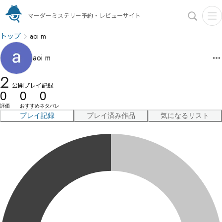
マーダーミステリー予約・レビューサイト
トップ
aoi m
aoi m
2
公開プレイ記録
0
0
0
評価
おすすめ
ネタバレ
プレイ記録
プレイ済み作品
気になるリスト