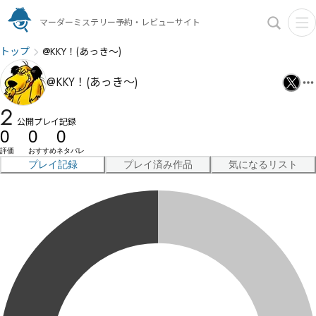
マーダーミステリー予約・レビューサイト
トップ
@KKY！(あっき〜)
@KKY！(あっき〜)
2
公開プレイ記録
0
0
0
評価
おすすめ
ネタバレ
プレイ記録
プレイ済み作品
気になるリスト