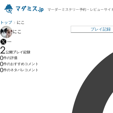
マーダーミステリー予約・レビューサイ
トップ
にこ
プレイ記録
にこ
2
公開プレイ記録
0
件の
評価
0
件の
おすすめコメント
0
件の
ネタバレコメント