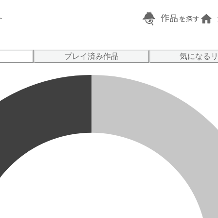
作品
ト
を探す
プレイ済み作品
気になる