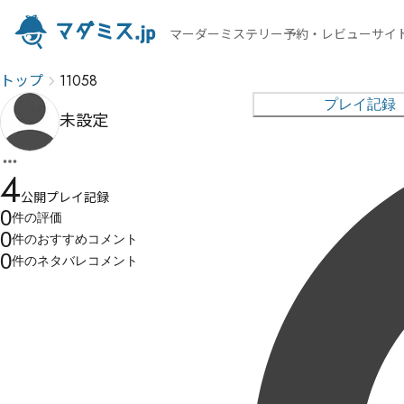
マーダーミステリー予約・レビューサイ
トップ
11058
プレイ記録
未設定
4
公開プレイ記録
0
件の
評価
0
件の
おすすめコメント
0
件の
ネタバレコメント