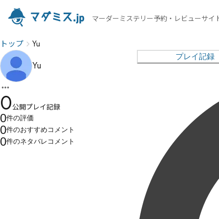
マーダーミステリー予約・レビューサイ
トップ
Yu
プレイ記録
Yu
0
公開プレイ記録
0
件の
評価
0
件の
おすすめコメント
0
件の
ネタバレコメント