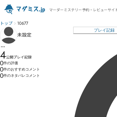
マーダーミステリー予約・レビューサイ
トップ
10677
プレイ記録
未設定
4
公開プレイ記録
0
件の
評価
0
件の
おすすめコメント
0
件の
ネタバレコメント