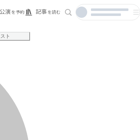
公演
記事
を予約
を読む
リスト