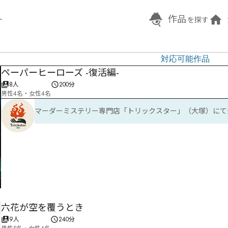
作品
ト
を探す
対応可能作品
ペーパーヒーローズ -復活編-
8人
200分
男性4名・女性4名
マーダーミステリー専門店「トリックスター」（大塚）にて
六花が空を覆うとき
9人
240分