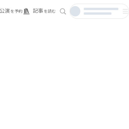
公演
記事
を予約
を読む