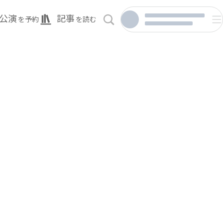
公演
記事
を予約
を読む