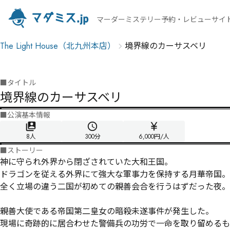
マーダーミステリー予約・レビューサイ
The Light House（北九州本店）
境界線のカーサスベリ
■
タイトル
境界線のカーサスベリ
■
公演基本情報
8人
300
分
6,000円/人
■
ストーリー
神に守られ外界から閉ざされていた大和王国。

ドラゴンを従える外界にて強大な軍事力を保持する月華帝国。

全く立場の違う二国が初めての親善会合を行うはずだった夜。

親善大使である帝国第二皇女の暗殺未遂事件が発生した。

現場に奇跡的に居合わせた警備兵の功労で一命を取り留めるも