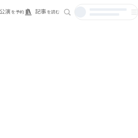
公演
記事
を予約
を読む